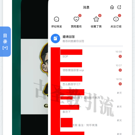
目
录
[+]