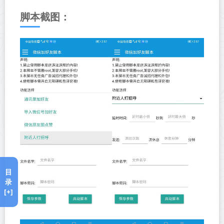
脚本截图：
目
录
[+]