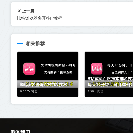
上一篇
比特浏览器多开挂IP教程
相关推荐
B站截流百度搜索排名技
B站获客篮链跳转加V技术
每天10分钟，日引30+
8.93 W 阅读
4.38 K 阅读
联系我们