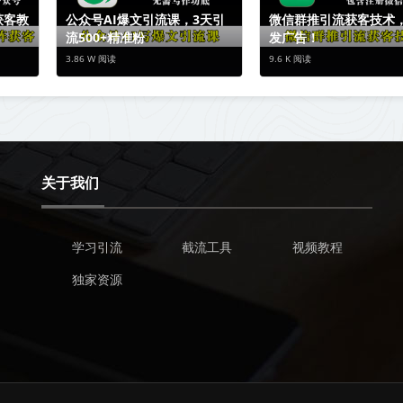
获客教
公众号AI爆文引流课，3天引
微信群推引流获客技术
流500+精准粉
发广告！
3.86 W 阅读
9.6 K 阅读
关于我们
学习引流
截流工具
视频教程
独家资源