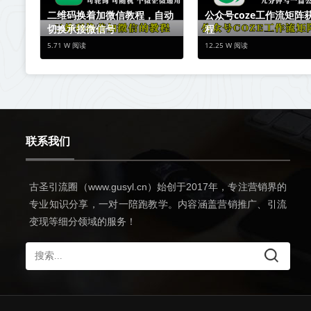
二维码换着加微信教程，自动
公众号coze工作流矩阵
切换承接微信号
程
5.71 W 阅读
12.25 W 阅读
联系我们
古圣引流圈（www.gusyl.cn）始创于2017年，专注营销界的
专业知识分享，一对一陪跑教学。内容涵盖营销推广、引流
变现等细分领域的服务！