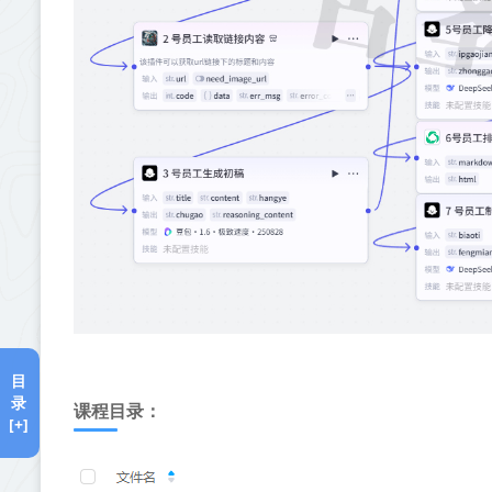
目
录
课程目录：
[+]